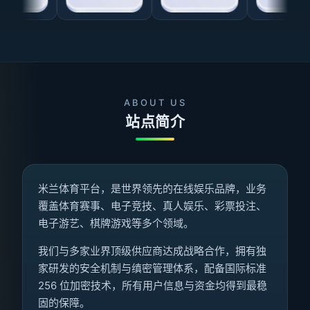
ABOUT US
站点简介
米兰体育平台，是世界领先的在线娱乐品牌，业务
覆盖体育赛事、电子竞技、真人娱乐、彩票投注、
电子游艺、棋牌游戏等多个领域。
我们与多家业界顶级供应商达成战略合作，拥有独
家研发的安全机制与缜密管理体系，配备国际标准
256 位加密技术，所有用户信息与资金均得到最稳
固的保障。