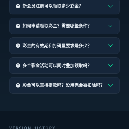
新会员注册可以领取多少彩金？
如何申请领取彩金？需要哪些条件？
彩金的有效期和打码量要求是多少？
多个彩金活动可以同时叠加领取吗？
彩金可以直接提款吗？没用完会被扣除吗？
VERSION HISTORY