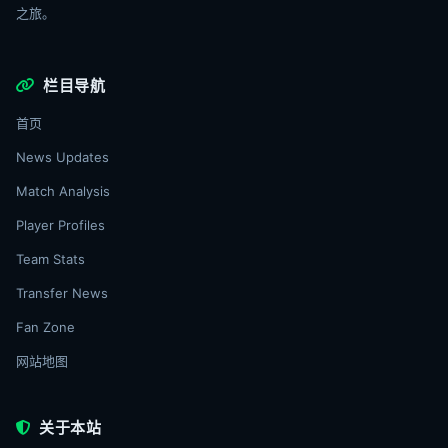
之旅。
栏目导航
首页
News Updates
Match Analysis
Player Profiles
Team Stats
Transfer News
Fan Zone
网站地图
关于本站