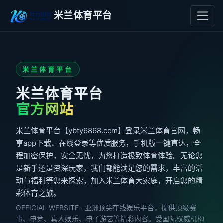
米兰体育平台
米兰体育平台
米兰体育平台
官方网站
米兰体育平台【ybty6868.com】登录米兰体育官网，畅
享app下载、在线登录等优质服务，手机版一键直达，全
程加密保护，安全无忧，为您打造极致体育体验。无论您
是新手还是资深玩家，我们都能满足您的需求，丰富的活
动与福利等您来探索，加入米兰体育大家庭，开启您的精
彩体育之旅。
OFFICIAL WEBSITE · 亚洲顶尖在线娱乐平台，提供顶级赛
事、电竞、真人娱乐、电子游艺等精彩内容。受国际权威机构