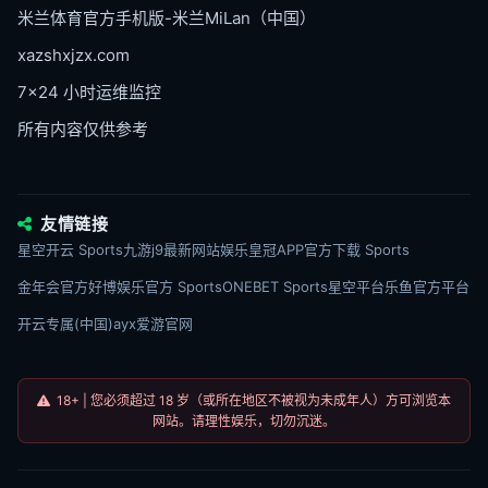
米兰体育官方手机版-米兰MiLan（中国）
xazshxjzx.com
7×24 小时运维监控
所有内容仅供参考
友情链接
星空开云 Sports
九游j9最新网站娱乐
皇冠APP官方下载 Sports
金年会官方
好博娱乐官方 Sports
ONEBET Sports
星空平台
乐鱼官方平台
开云专属(中国)
ayx爱游官网
18+ | 您必须超过 18 岁（或所在地区不被视为未成年人）方可浏览本
网站。请理性娱乐，切勿沉迷。