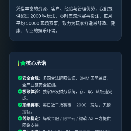
凭借丰富的资源、客户、经验与管理优势，我们提
供超过 2000 种玩法、零时差滚球赛事投注、每月
平均 50000 现场赛事，致力为玩家打造最舒适、健
康、专业的娱乐环境。
核心承诺
安全合规：
多国合法牌照认证，BMM 国际监督，
全产业链安全监测。
极致体验：
独家研发财务系统，存、取、转极速完
成。
顶级赛事：
每日近千场赛事 + 2000+ 玩法，无缝
接轨。
线路稳定：
蚂蚁金服 / 阿里云 / 微软 Az 三方提供
网络支持。