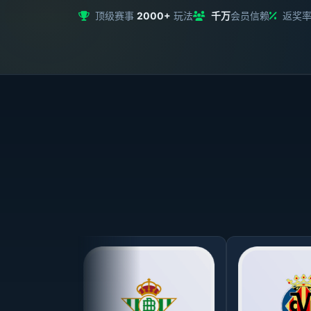
顶级赛事
2000+
玩法
千万
会员信赖
返奖