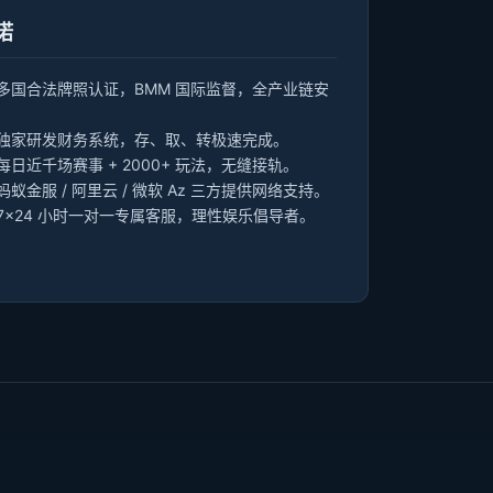
诺
多国合法牌照认证，BMM 国际监督，全产业链安
独家研发财务系统，存、取、转极速完成。
每日近千场赛事 + 2000+ 玩法，无缝接轨。
蚂蚁金服 / 阿里云 / 微软 Az 三方提供网络支持。
7×24 小时一对一专属客服，理性娱乐倡导者。