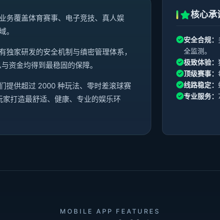
核心承
业务覆盖体育赛事、电子竞技、真人娱
域。
安全合规：
全监测。
有独家研发的安全机制与缜密管理体系，
极致体验：
信息与资金均得到最稳固的保障。
顶级赛事：
线路稳定：
提供超过 2000 种玩法、零时差滚球赛
专业服务：
为玩家打造最舒适、健康、专业的娱乐环
MOBILE APP FEATURES