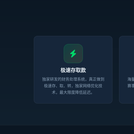
极速存取款
独家研发的财务处理系统，真正做到
海
极速存、取、转，独家网络优化技
赛
术，最大限度降低延迟。