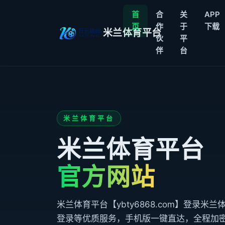
首
合
关
APP
页
作
于
下载
米兰体育平台
伙
平
伴
台
米兰体育平台
米兰体育平台
官方网站
米兰体育平台【ybty6868.com】登录米
登录等优质服务，手机版一键直达，全程加