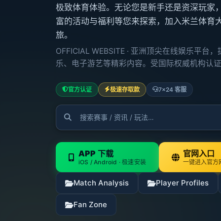
极致体育体验。无论您是新手还是资深玩家
富的活动与福利等您来探索，加入米兰体育
旅。
OFFICIAL WEBSITE · 亚洲顶尖在线娱
乐、电子游艺等精彩内容。受国际权威机构认
官方认证
极速存取款
7×24 客服
APP 下载
官网入口
iOS / Android · 极速安装
一键进入官方
Match Analysis
Player Profiles
Fan Zone