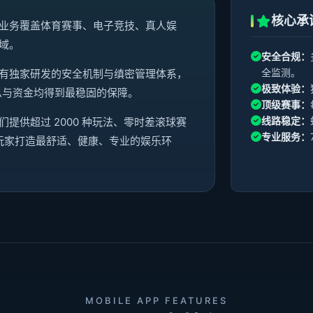
核心承
业务覆盖体育赛事、电子竞技、真人娱
域。
安全合规：
全监测。
有独家研发的安全机制与缜密管理体系，
极致体验：
信息与资金均得到最稳固的保障。
顶级赛事：
线路稳定：
提供超过 2000 种玩法、零时差滚球赛
专业服务：
为玩家打造最舒适、健康、专业的娱乐环
MOBILE APP FEATURES