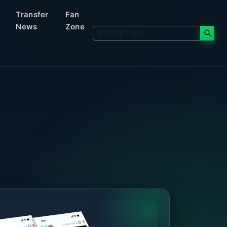
Transfer
Fan
News
Zone