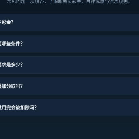
常见问题一次解答，了解新会员彩金、首存优惠与流水规则。
少彩金？
要哪些条件？
要求是多少？
叠加领取吗？
没用完会被扣除吗？