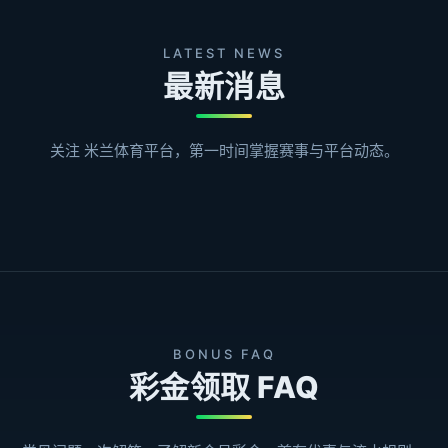
LATEST NEWS
最新消息
关注 米兰体育平台，第一时间掌握赛事与平台动态。
BONUS FAQ
彩金领取 FAQ