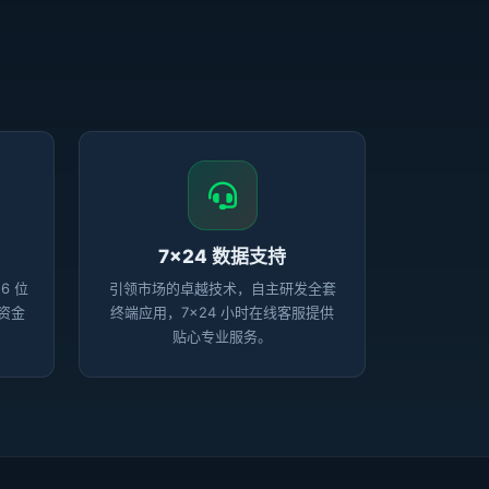
7×24 数据支持
6 位
引领市场的卓越技术，自主研发全套
资金
终端应用，7×24 小时在线客服提供
贴心专业服务。