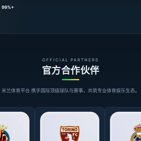
率
99%+
OFFICIAL PARTNERS
官方合作伙伴
米兰体育平台 携手国际顶级球队与赛事，共筑专业体育娱乐生态。